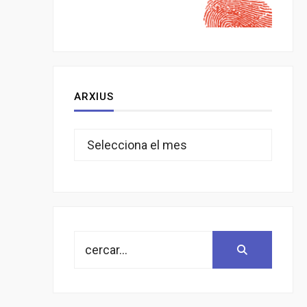
ARXIUS
Arxius
Search
Search:
for: