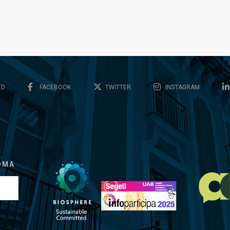
ED
FACEBOOK
TWITTER
INSTAGRAM
OMA