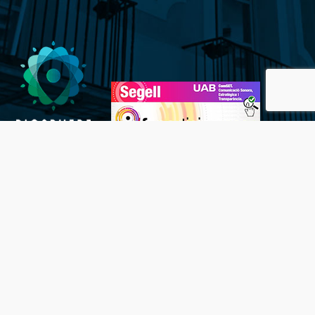
Inici
Avís Legal
Política de privacitat
Política de cookies (EU)
Mapa del lloc
Telèfons d’emergències
Portal de l’empleat