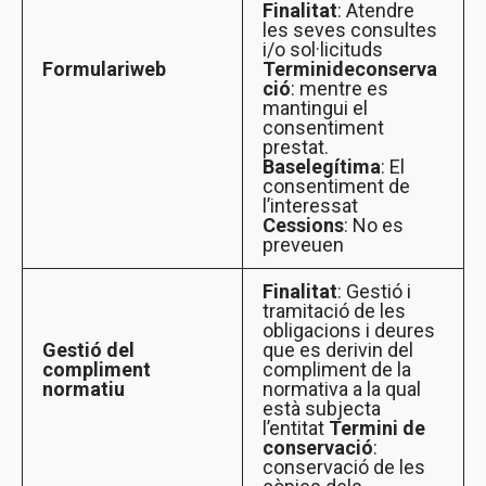
Finalitat
: Atendre
les seves consultes
i/o sol·licituds
Formulari
web
Termini
de
conserva
ció
: mentre es
mantingui el
consentiment
prestat.
Base
legítima
: El
consentiment de
l’interessat
Cessions
: No es
preveuen
Finalitat
: Gestió i
tramitació de les
obligacions i deures
Gestió del
que es derivin del
compliment
compliment de la
normatiu
normativa a la qual
està subjecta
l’entitat
Termini de
conservació
:
conservació de les