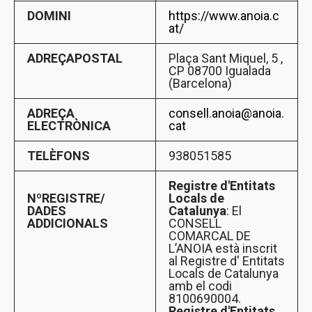
DOMINI
https://www.anoia.c
at/
ADREÇA
POSTAL
Plaça Sant Miquel, 5 ,
CP 08700 Igualada
(Barcelona)
ADREÇA
consell.anoia@anoia.
ELECTRÒNICA
cat
TELÈFONS
938051585
Registre d'Entitats
Nº
REGISTRE/
Locals de
DADES
Catalunya
: El
ADDICIONALS
CONSELL
COMARCAL DE
L’ANOIA està inscrit
al Registre d' Entitats
Locals de Catalunya
amb el codi
8100690004.
Registre d'Entitats