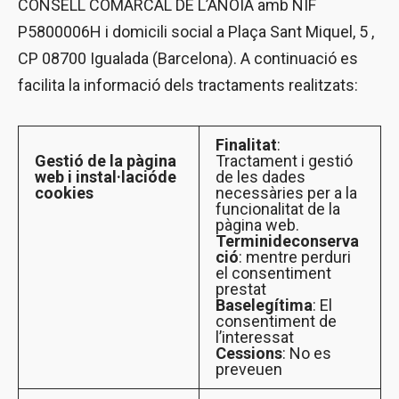
CONSELL COMARCAL DE L’ANOIA amb NIF
P5800006H i domicili social a Plaça Sant Miquel, 5 ,
CP 08700 Igualada (Barcelona). A continuació es
facilita la informació dels tractaments realitzats:
Finalitat
:
Gestió de la pàgina
Tractament i gestió
web i instal
·
lació
de
de les dades
cookies
necessàries per a la
funcionalitat de la
pàgina web.
Termini
de
conserva
ció
: mentre perduri
el consentiment
prestat
Base
legítima
: El
consentiment de
l’interessat
Cessions
: No es
preveuen