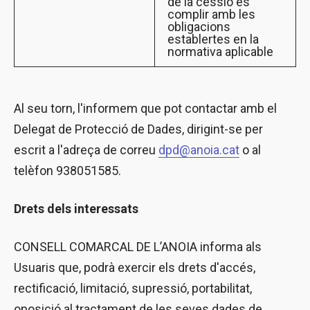
de la cessió és
complir amb les
obligacions
establertes en la
normativa aplicable
Al seu torn, l'informem que pot contactar amb el
Delegat de Protecció de Dades, dirigint-se per
escrit a l'adreça de correu
dpd@anoia.cat
o al
telèfon 938051585.
Drets dels interessats
CONSELL COMARCAL DE L’ANOIA informa als
Usuaris que, podrà exercir els drets d'accés,
rectificació, limitació, supressió, portabilitat,
oposició al tractament de les seves dades de