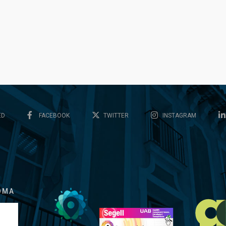
ED
FACEBOOK
TWITTER
INSTAGRAM
OMA