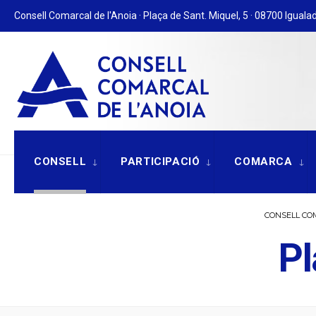
for:
Skip
Consell Comarcal de l'Anoia · Plaça de Sant. Miquel, 5 · 08700 Igualad
to
content
CONSELL
PARTICIPACIÓ
COMARCA
CONSELL CO
Pl