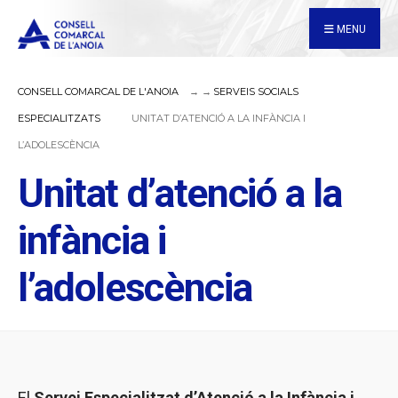
for:
Skip
MENU
to
content
CONSELL COMARCAL DE L'ANOIA
SERVEIS SOCIALS
ESPECIALITZATS
UNITAT D’ATENCIÓ A LA INFÀNCIA I
L’ADOLESCÈNCIA
Unitat d’atenció a la
infància i
l’adolescència
El
Servei
Especialitzat d’Atenció a la Infància i