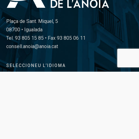
Plaça de Sant. Miquel, 5
08700 • Igualada
Tel. 93 805 15 85 • Fax 93 805 06 11
consell.anoia@anoia.cat
SELECCIONEU L’IDIOMA