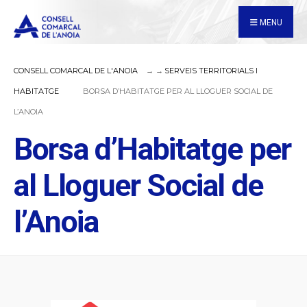
for:
Skip
MENU
to
content
CONSELL COMARCAL DE L'ANOIA
SERVEIS TERRITORIALS I
HABITATGE
BORSA D’HABITATGE PER AL LLOGUER SOCIAL DE
L’ANOIA
Borsa d’Habitatge per
al Lloguer Social de
l’Anoia