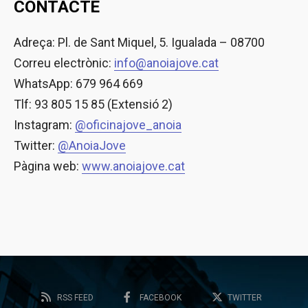
CONTACTE
Adreça: Pl. de Sant Miquel, 5. Igualada – 08700
Correu electrònic:
info@anoiajove.cat
WhatsApp: 679 964 669
Tlf: 93 805 15 85 (Extensió 2)
Instagram:
@oficinajove_anoia
Twitter:
@AnoiaJove
Pàgina web:
www.anoiajove.cat
RSS FEED
FACEBOOK
TWITTER