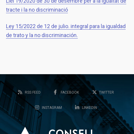
Llei 19/2020 de 30 de desembre per a la igualtat de
tracte i la no discriminació
Ley 15/2022 de 12 de julio. integral para la igualdad
de trato y la no discriminación.
RSS FEED
FACEBOOK
TWITTER
INSTAGRAM
LINKEDIN