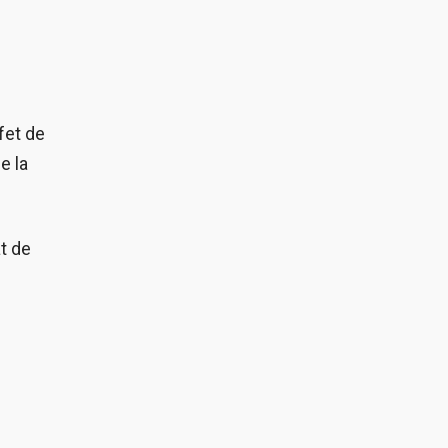
fet de
e la
at de