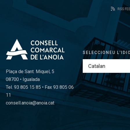
RSS FE
SELECCIONEU L’IDI
Plaça de Sant. Miquel, 5
08700 • Igualada
Tel. 93 805 15 85 • Fax 93 805 06
11
consell.anoia@anoia.cat