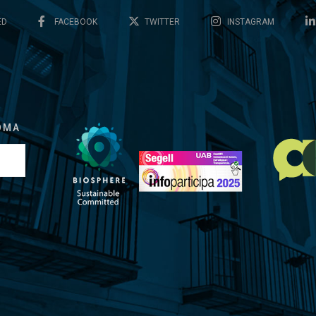
ED
FACEBOOK
TWITTER
INSTAGRAM
OMA