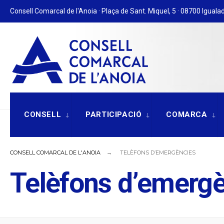
for:
Skip
Consell Comarcal de l'Anoia · Plaça de Sant. Miquel, 5 · 08700 Igualad
to
content
CONSELL
PARTICIPACIÓ
COMARCA
CONSELL COMARCAL DE L'ANOIA
TELÈFONS D’EMERGÈNCIES
Telèfons d’emerg