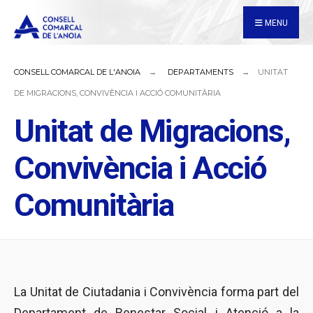
for:
Skip
MENU
to
content
CONSELL COMARCAL DE L'ANOIA
DEPARTAMENTS
UNITAT
DE MIGRACIONS, CONVIVÈNCIA I ACCIÓ COMUNITÀRIA
Unitat de Migracions,
Convivència i Acció
Comunitària
La Unitat de Ciutadania i Convivència forma part del
Departament de Benestar Social i Atenció a la