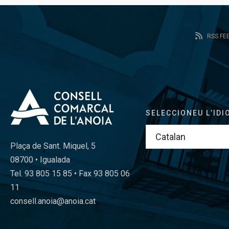
RSS FE
SELECCIONEU L’IDI
Plaça de Sant. Miquel, 5
08700 • Igualada
Tel. 93 805 15 85 • Fax 93 805 06
11
consell.anoia@anoia.cat