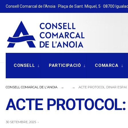
for:
Skip
Consell Comarcal de l'Anoia · Plaça de Sant. Miquel, 5 · 08700 Igualad
to
content
CONSELL
PARTICIPACIÓ
COMARCA
CONSELL COMARCAL DE L'ANOIA
ACTE PROTOCOL: DINAR ESPAI
ACTE PROTOCOL:
30 SETEMBRE, 2025
•