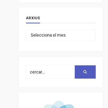
ARXIUS
Arxius
Search
Search:
for: