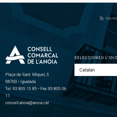
RSS FE
SELECCIONEU L’IDI
Plaça de Sant. Miquel, 5
08700 • Igualada
Tel. 93 805 15 85 • Fax 93 805 06
11
consell.anoia@anoia.cat