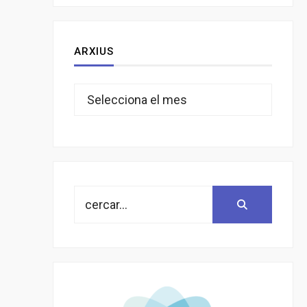
ARXIUS
Arxius
Search
Search:
for: