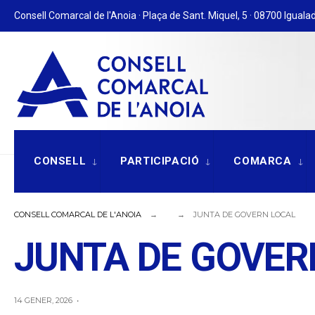
for:
Skip
Consell Comarcal de l'Anoia · Plaça de Sant. Miquel, 5 · 08700 Igualad
to
content
CONSELL
PARTICIPACIÓ
COMARCA
CONSELL COMARCAL DE L'ANOIA
JUNTA DE GOVERN LOCAL
JUNTA DE GOVER
14 GENER, 2026
•