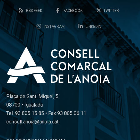
RSS FEED
FACEBOOK
TWITTER
INSTAGRAM
LINKEDIN
Plaça de Sant. Miquel, 5
08700 • Igualada
Tel. 93 805 15 85 • Fax 93 805 06 11
consell.anoia@anoia.cat