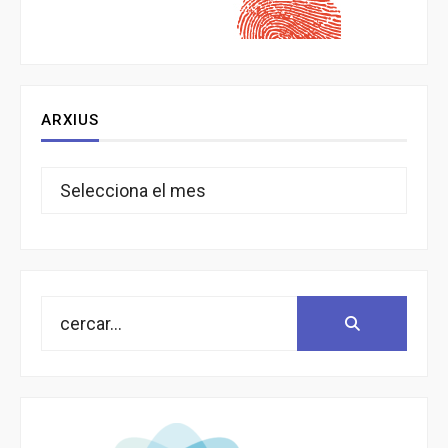
ARXIUS
Arxius
Search
Search:
for: