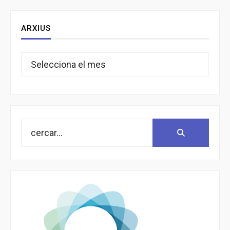
ARXIUS
Arxius
Search
Search:
for: