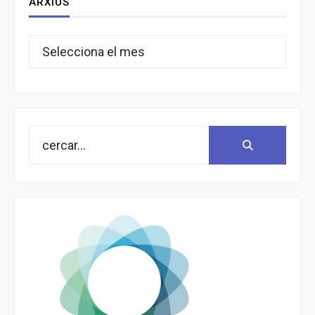
ARXIUS
Arxius
Search
Search:
for: