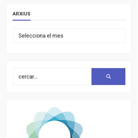
ARXIUS
Arxius
Search
Search:
for: