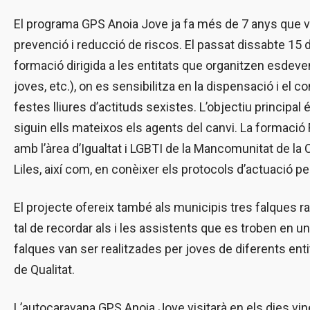
El programa GPS Anoia Jove ja fa més de 7 anys que vol
prevenció i reducció de riscos. El passat dissabte 15 de
formació dirigida a les entitats que organitzen esdev
joves, etc.), on es sensibilitza en la dispensació i el
festes lliures d’actituds sexistes. L’objectiu principa
siguin ells mateixos els agents del canvi. La formaci
amb l’àrea d’Igualtat i LGBTI de la Mancomunitat de la 
Liles, així com, en conèixer els protocols d’actuació p
El projecte ofereix també als municipis tres falques ra
tal de recordar als i les assistents que es troben en u
falques van ser realitzades per joves de diferents enti
de Qualitat.
L’autocaravana GPS Anoia Jove visitarà en els dies vin