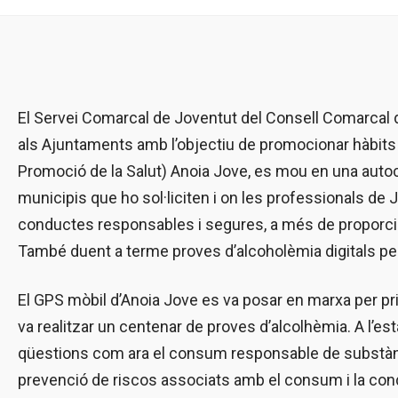
El Servei Comarcal de Joventut del Consell Comarcal 
als Ajuntaments amb l’objectiu de promocionar hàbits s
Promoció de la Salut) Anoia Jove, es mou en una autoca
municipis que ho sol·liciten i on les professionals de
conductes responsables i segures, a més de proporcion
També duent a terme proves d’alcoholèmia digitals per
El GPS mòbil d’Anoia Jove es va posar en marxa per pr
va realitzar un centenar de proves d’alcolhèmia. A l’est
qüestions com ara el consum responsable de substàncie
prevenció de riscos associats amb el consum i la co