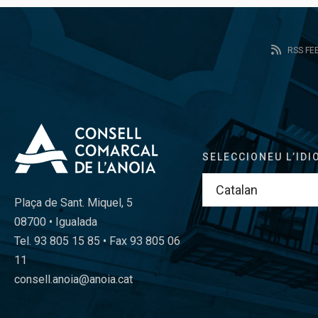
RSS FE
SELECCIONEU L’IDI
Plaça de Sant. Miquel, 5
08700 • Igualada
Tel. 93 805 15 85 • Fax 93 805 06
11
consell.anoia@anoia.cat