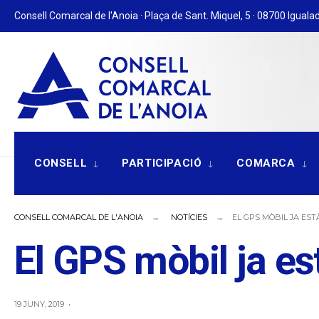
for:
Skip
Consell Comarcal de l'Anoia · Plaça de Sant. Miquel, 5 · 08700 Igualad
to
content
CONSELL
PARTICIPACIÓ
COMARCA
CONSELL COMARCAL DE L'ANOIA
NOTÍCIES
EL GPS MÒBIL JA EST
El GPS mòbil ja es
19 JUNY, 2019
•