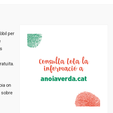
òbil per
e
ls
atuïta.
oia on
u sobre