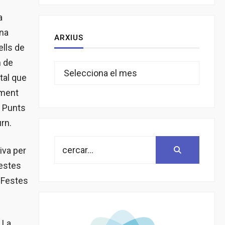
a
una
ARXIUS
ells de
Arxius
m de
tal que
ament
e Punts
rn.
Search
Search:
iva per
for:
uestes
ó Festes
 La