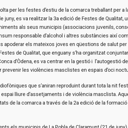
ta per les festes d’estiu de la comarca treballant per a l
 juny, es va realitzar la 3a edició de Festes de Qualitat, 
eniments als seus municipis (associacions juvenils, cons
 consum responsable d’alcohol i altres substàncies així co
l és apoderar els mateixos joves en qüestions de salut per 
ó Festes de Qualitat, que enguany s’ha organitzat conjunt
Conca d’Òdena, es va centrar en la gestió i l’autogestió d
er prevenir les violències masclistes en espais d’oci noctu
diofòniques que s’aniran reproduint durant tota la nit fest
n espai lliure d’assetjaments i de violència masclista. Aq
tats de la comarca a través de la 2a edició de la formaci
ents els municipis de La Pobla de Claramunt (21 de juny),