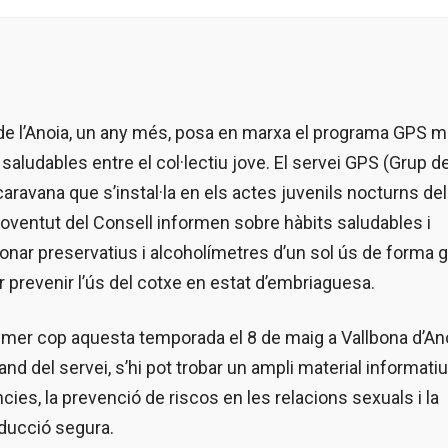
de l’Anoia, un any més, posa en marxa el programa GPS m
aludables entre el col·lectiu jove. El servei GPS (Grup d
ravana que s’instal·la en els actes juvenils nocturns de
 Joventut del Consell informen sobre hàbits saludables i
ar preservatius i alcoholímetres d’un sol ús de forma gr
 prevenir l’ús del cotxe en estat d’embriaguesa.
imer cop aquesta temporada el 8 de maig a Vallbona d’An
and del servei, s’hi pot trobar un ampli material informati
s, la prevenció de riscos en les relacions sexuals i la
nducció segura.