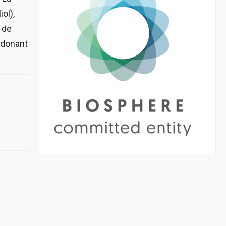
ol),
í de
) donant