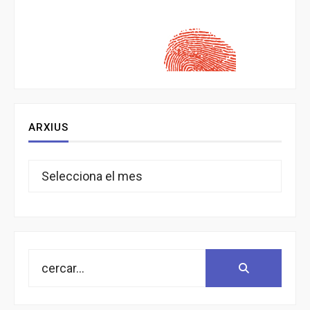
ARXIUS
Arxius
Search
Search:
for: