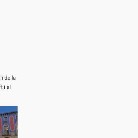
i de la
 i el