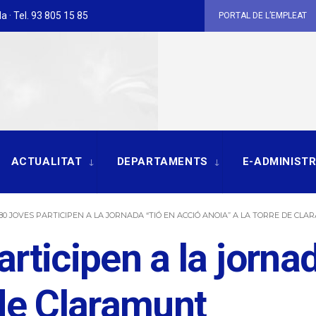
a · Tel. 93 805 15 85
PORTAL DE L’EMPLEAT
ACTUALITAT
DEPARTAMENTS
E-ADMINIST
80 JOVES PARTICIPEN A LA JORNADA “TIÓ EN ACCIÓ ANOIA” A LA TORRE DE CL
rticipen a la jorna
 de Claramunt