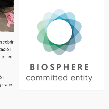
escobrir
ació i
tre les
ó i
p race