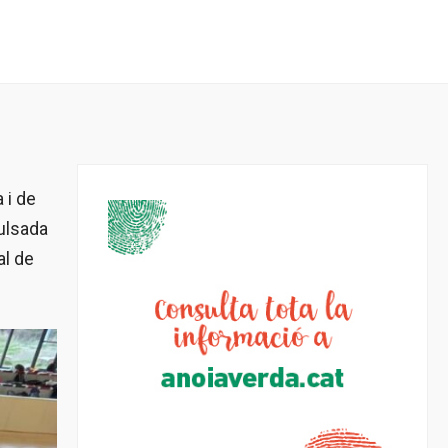
 i de
pulsada
al de