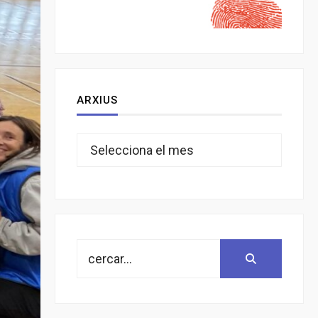
ARXIUS
Arxius
Search
Search:
for: