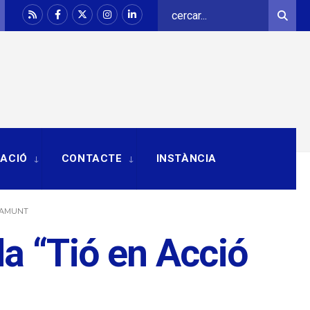
Search
Sear
for:
RACIÓ
CONTACTE
INSTÀNCIA
ARAMUNT
da “Tió en Acció