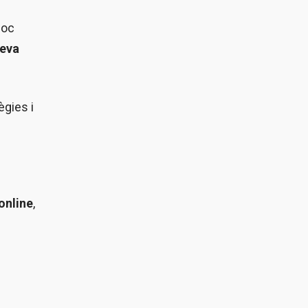
poc
teva
ègies i
online
,