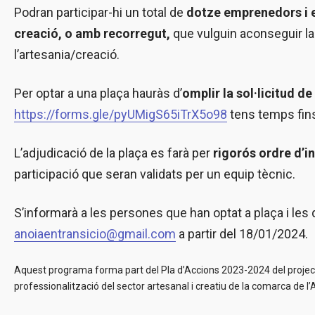
Podran participar-hi un total de
dotze
emprenedors i 
creació, o amb recorregut,
que vulguin aconseguir la
l’artesania/creació.
Per optar a una plaça hauràs d’
omplir la sol·licitud d
https://forms.gle/pyUMigS65iTrX5o98
tens temps fins
L’adjudicació de la plaça es farà per
rigorós ordre d’i
participació que seran validats per un equip tècnic.
S’informarà a les persones que han optat a plaça i les 
anoiaentransicio@gmail.com
a partir del 18/01/2024.
Aquest programa forma part del Pla d’Accions 2023-2024 del projecte 
professionalització del sector artesanal i creatiu de la comarca de l