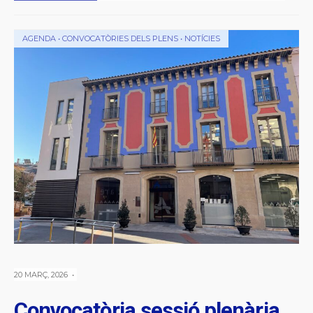
AGENDA
•
CONVOCATÒRIES DELS PLENS
•
NOTÍCIES
20 MARÇ, 2026
•
Convocatòria sessió plenària