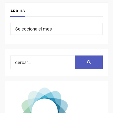
ARXIUS
Arxius
Search
Search:
for: