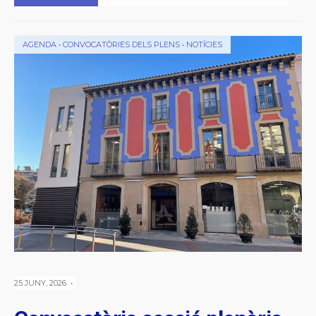
AGENDA
•
CONVOCATÒRIES DELS PLENS
•
NOTÍCIES
25 JUNY, 2026
•