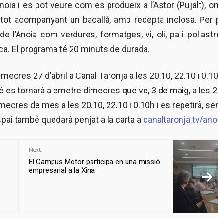
noia i es pot veure com es produeix a l’Astor (Pujalt), o
tot acompanyant un bacallà, amb recepta inclosa. Per 
l’Anoia com verdures, formatges, vi, oli, pa i pollastr
rca. El programa té 20 minuts de durada.
mecres 27 d’abril a Canal Taronja a les 20.10, 22.10 i 0.10
 es tornarà a emetre dimecres que ve, 3 de maig, a les 2
dimecres de mes a les 20.10, 22.10 i 0.10h i es repetirà, se
spai també quedarà penjat a la carta a
canaltaronja.tv/ano
Next:
El Campus Motor participa en una missió
empresarial a la Xina