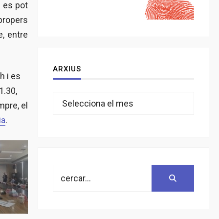
n es pot
propers
e, entre
ARXIUS
h i es
1.30,
Arxius
mpre, el
ia
.
Search
Search:
for: