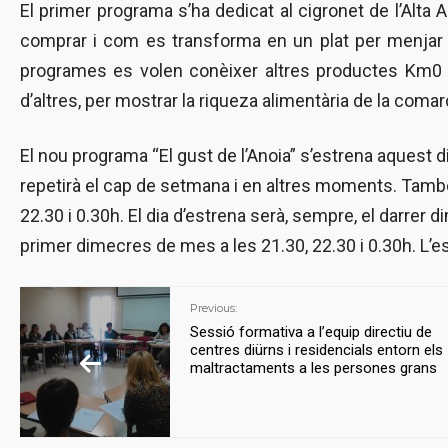
El primer programa s’ha dedicat al cigronet de l’Alta A
comprar i com es transforma en un plat per menjar 
programes es volen conèixer altres productes Km0 de 
d’altres, per mostrar la riqueza alimentària de la coma
El nou programa “El gust de l’Anoia” s’estrena aquest di
repetirà el cap de setmana i en altres moments. També
22.30 i 0.30h. El dia d’estrena serà, sempre, el darrer 
primer dimecres de mes a les 21.30, 22.30 i 0.30h. L’e
Previous:
Sessió formativa a l’equip directiu de
centres diürns i residencials entorn els
maltractaments a les persones grans