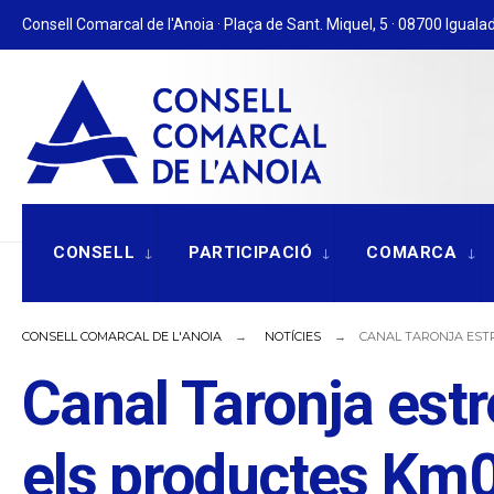
for:
Skip
Consell Comarcal de l'Anoia · Plaça de Sant. Miquel, 5 · 08700 Igualad
to
content
CONSELL
PARTICIPACIÓ
COMARCA
CONSELL COMARCAL DE L'ANOIA
NOTÍCIES
CANAL TARONJA EST
Canal Taronja est
els productes Km0