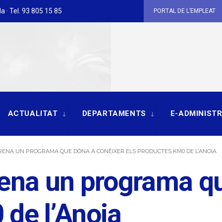
a · Tel. 93 805 15 85
PORTAL DE L’EMPLEAT
ACTUALITAT
DEPARTAMENTS
E-ADMINIST
RENA UN PROGRAMA QUE DÓNA A CONÈIXER ELS PRODUCTES KM0 DE L’ANOIA
rena un programa q
 de l’Anoia