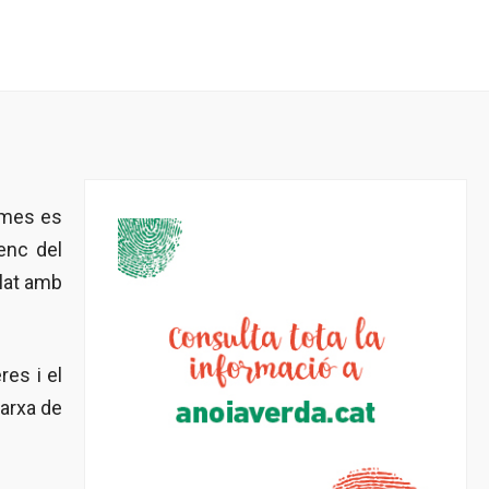
a mes es
ienc del
lat amb
res i el
Xarxa de