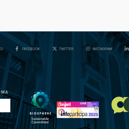
ED
FACEBOOK
TWITTER
INSTAGRAM
OMA