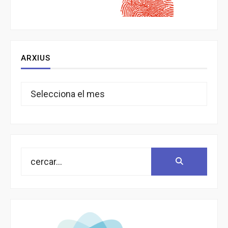
ARXIUS
Arxius
Search
Search:
for: