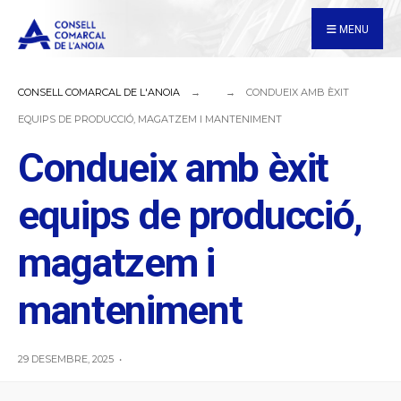
for:
Skip
MENU
to
content
CONSELL COMARCAL DE L'ANOIA
CONDUEIX AMB ÈXIT
EQUIPS DE PRODUCCIÓ, MAGATZEM I MANTENIMENT
Condueix amb èxit
equips de producció,
magatzem i
manteniment
29 DESEMBRE, 2025
•