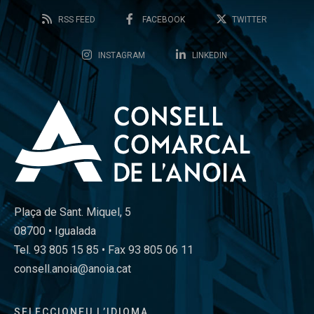
RSS FEED
FACEBOOK
TWITTER
INSTAGRAM
LINKEDIN
Plaça de Sant. Miquel, 5
08700 • Igualada
Tel. 93 805 15 85 • Fax 93 805 06 11
consell.anoia@anoia.cat
SELECCIONEU L’IDIOMA