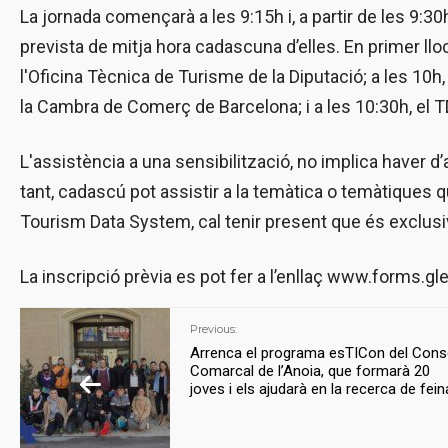
La jornada començarà a les 9:15h i, a partir de les 9
prevista de mitja hora cadascuna d’elles. En primer llo
l'Oficina Tècnica de Turisme de la Diputació; a les 10h,
la Cambra de Comerç de Barcelona; i a les 10:30h, el 
L'assistència a una sensibilització, no implica haver d’
tant, cadascú pot assistir a la temàtica o temàtiques qu
Tourism Data System, cal tenir present que és exclusiv
La inscripció prèvia es pot fer a l’enllaç www.form
Previous:
Arrenca el programa esTICon del Conse
Comarcal de l’Anoia, que formarà 20
joves i els ajudarà en la recerca de fei