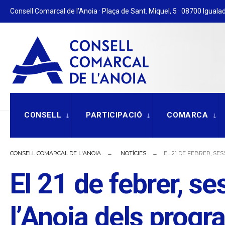
for:
Skip
Consell Comarcal de l'Anoia · Plaça de Sant. Miquel, 5 · 08700 Igualad
to
content
CONSELL
PARTICIPACIÓ
COMARCA
CONSELL COMARCAL DE L'ANOIA
NOTÍCIES
EL 21 DE FEBRER, SE
El 21 de febrer, se
l’Anoia dels progr