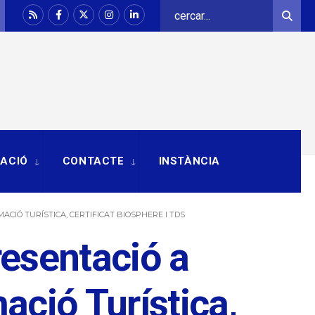
Search
Sear
for:
RACIÓ
CONTACTE
INSTÀNCIA
ACIÓ TURÍSTICA, CERTIFICAT BIOSPHERE I TDS
resentació a
ació Turística,