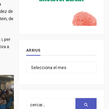
a
ldez de
tein, de
i, per
iva a
ARXIUS
Arxius
Search
Search:
for: