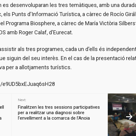
:30h es desenvoluparan les tres temàtiques, amb una durad
c, els Punts d'Informació Turística, a càrrec de Rocío Girá
 el Programa Biosphere, a càrrec de María Victòria Silbers
TDS amb Roger Calaf, d'Eurecat.
assistir als tres programes, cada un d'ells és independent 
e siguin del seu interès. En el cas de la presentació relat
a per a allotjaments turístics.
s.gle/e9UD5bxEJuaq6sH28
Next:
ll
Finalitzen les tres sessions participatives
per a realitzar una diagnosi sobre
na
l’envelliment a la comarca de l’Anoia