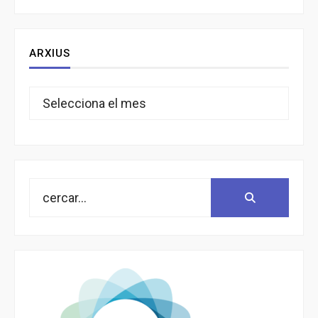
ARXIUS
Arxius
Search
Search:
for: