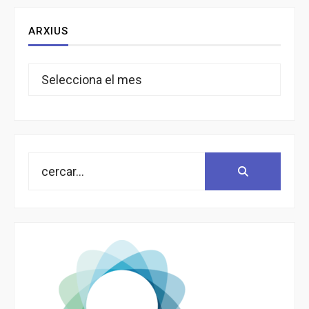
ARXIUS
Arxius
Search
Search:
for: