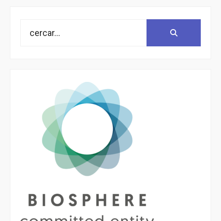
Search
Search:
for: