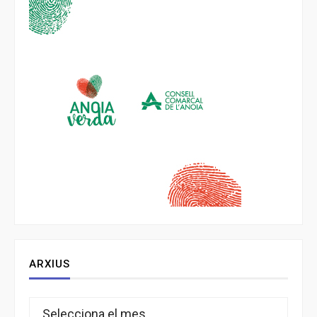
ARXIUS
Arxius