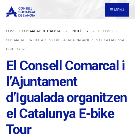
for:
Skip
MENU
to
content
CONSELL COMARCAL DE L'ANOIA
NOTÍCIES
EL CONSELL
COMARCAL I L’AJUNTAMENT D’IGUALADA ORGANITZEN EL CATALUNYA E-
BIKE TOUR
El Consell Comarcal i
l’Ajuntament
d’Igualada organitzen
el Catalunya E-bike
Tour