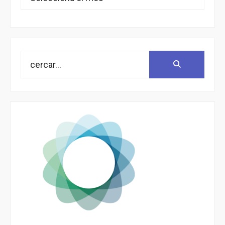
Search
Search:
for: