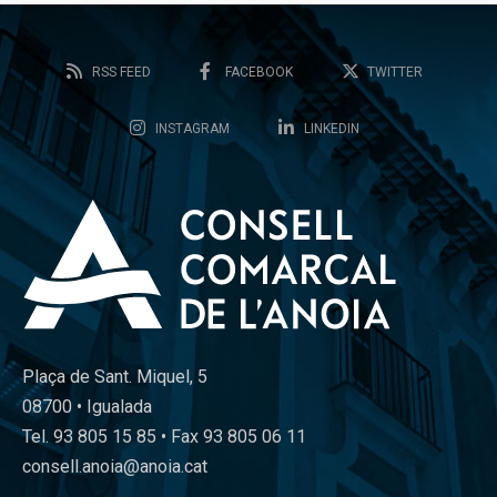
RSS FEED
FACEBOOK
TWITTER
INSTAGRAM
LINKEDIN
Plaça de Sant. Miquel, 5
08700 • Igualada
Tel. 93 805 15 85 • Fax 93 805 06 11
consell.anoia@anoia.cat