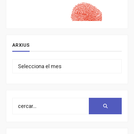
ARXIUS
Arxius
Search
Search:
for: