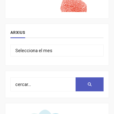
ARXIUS
Arxius
Search
Search:
for: