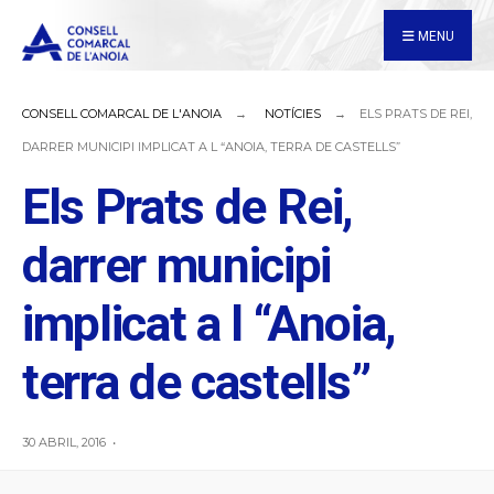
for:
Skip
MENU
to
content
CONSELL COMARCAL DE L'ANOIA
NOTÍCIES
ELS PRATS DE REI,
DARRER MUNICIPI IMPLICAT A L “ANOIA, TERRA DE CASTELLS”
Els Prats de Rei,
darrer municipi
implicat a l “Anoia,
terra de castells”
30 ABRIL, 2016
•