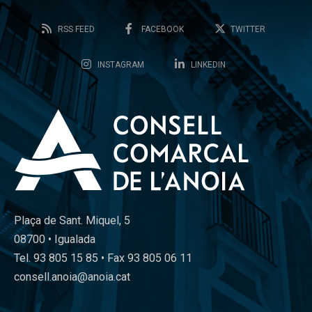
RSS FEED
FACEBOOK
TWITTER
INSTAGRAM
LINKEDIN
Plaça de Sant. Miquel, 5
08700 • Igualada
Tel. 93 805 15 85 • Fax 93 805 06 11
consell.anoia@anoia.cat