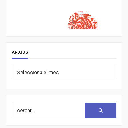
ARXIUS
Arxius
Search
Search:
for: