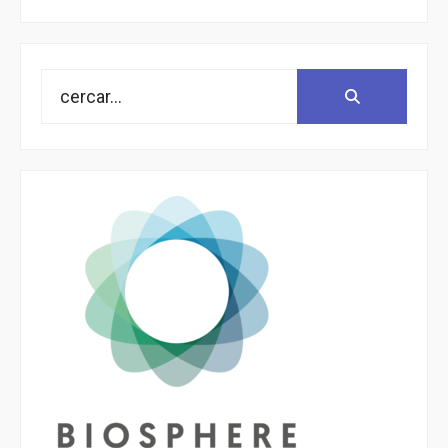
Search
Search:
for: