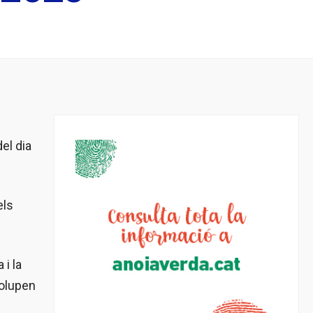
el dia
els
i la
volupen