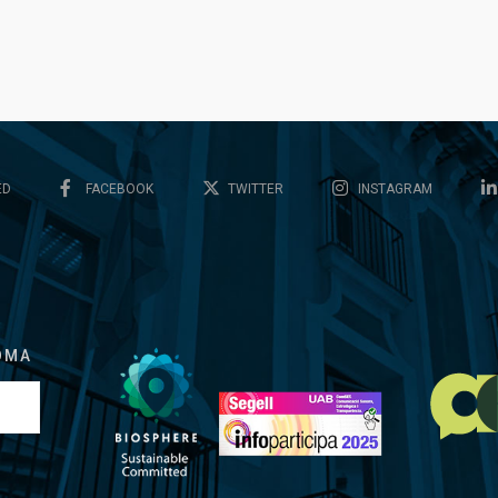
ED
FACEBOOK
TWITTER
INSTAGRAM
OMA