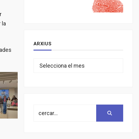
r
 la
ARXIUS
uades
Arxius
Search
Search:
for: