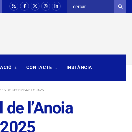
Search
Sear
for:
RACIÓ
CONTACTE
INSTÀNCIA
MES DE DESEMBRE DE 2025
 de l’Anoia
 2025