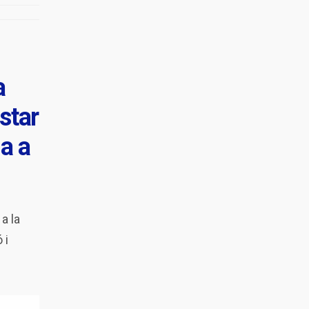
a
star
ia a
a la
 i