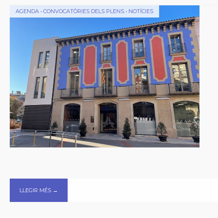
AGENDA
•
CONVOCATÒRIES DELS PLENS
•
NOTÍCIES
LLEGIR MÉS →