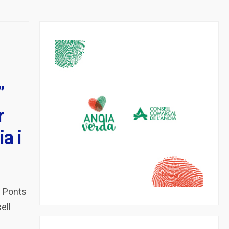
”
r
a i
e Ponts
ell