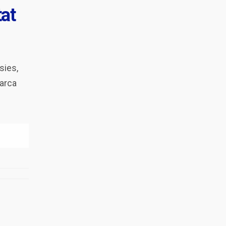
tat
sies,
marca