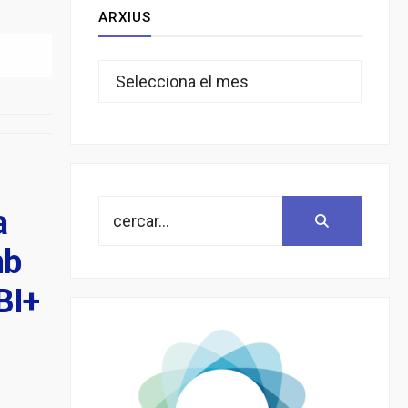
ARXIUS
Arxius
Search
a
Search:
for:
mb
BI+