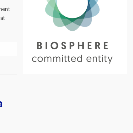
ament
tat
a