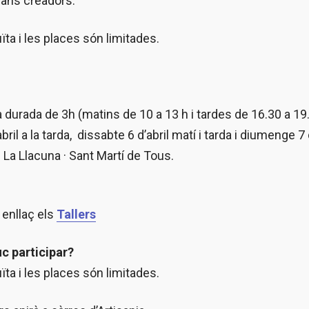
sans creadors.
ïta i les places són limitades.
na durada de 3h (matins de 10 a 13 h i tardes de 16.30 a 19
ril a la tarda, dissabte 6 d’abril matí i tarda i diumenge 7 d
· La Llacuna · Sant Martí de Tous.
enllaç els
Tallers
c participar?
ïta i les places són limitades.