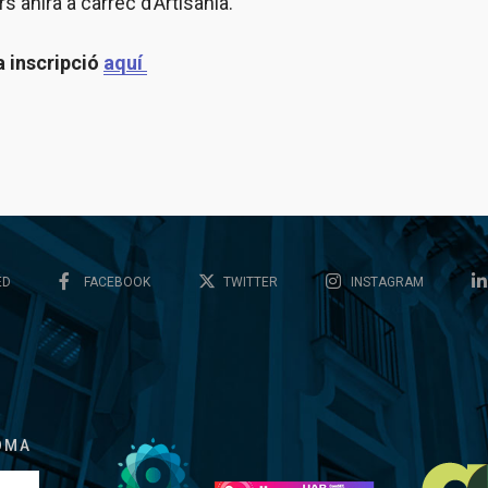
rs anirà a càrrec d’Artisania.
a inscripció
aquí
ED
FACEBOOK
TWITTER
INSTAGRAM
OMA