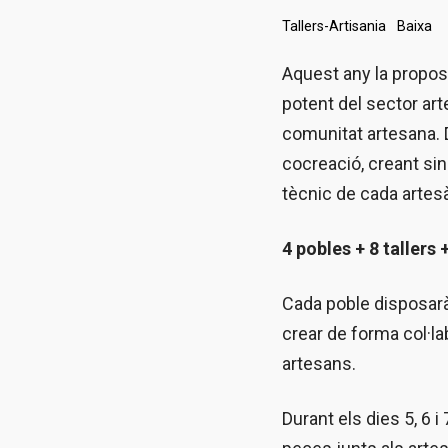
Tallers-Artisania
Baixa
Aquest any la propost
potent del sector art
comunitat artesana. D
cocreació, creant sine
tècnic de cada artes
4 pobles + 8 tallers 
Cada poble disposarà 
crear de forma col·la
artesans.
Durant els dies 5, 6 i 