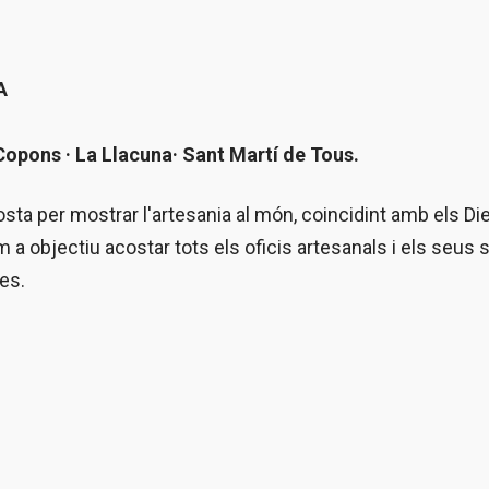
A
· Copons · La Llacuna· Sant Martí de Tous.
osta per mostrar l'artesania al món, coincidint amb els D
m a objectiu acostar tots els oficis artesanals i els seus 
es.