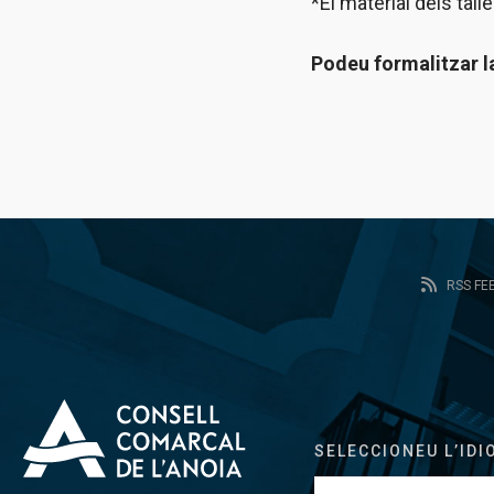
*El material dels talle
Podeu formalitzar l
RSS FE
SELECCIONEU L’IDI