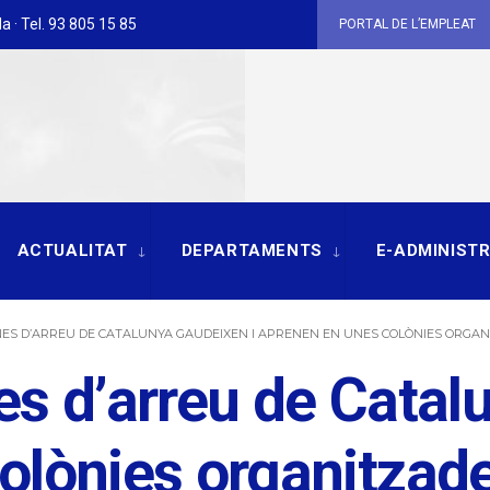
a · Tel. 93 805 15 85
PORTAL DE L’EMPLEAT
ACTUALITAT
DEPARTAMENTS
E-ADMINIST
S D’ARREU DE CATALUNYA GAUDEIXEN I APRENEN EN UNES COLÒNIES ORGANIT
es d’arreu de Catal
olònies organitzad