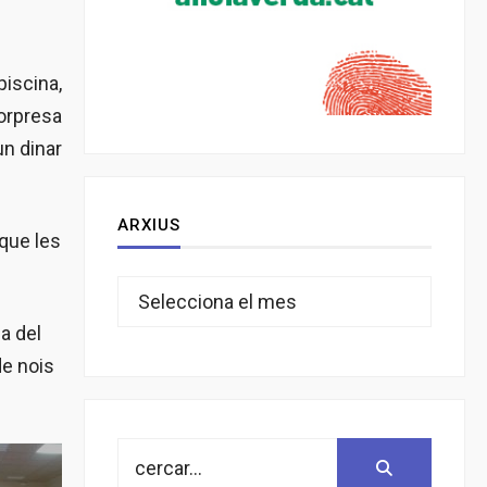
piscina,
sorpresa
un dinar
ARXIUS
 que les
Arxius
sa del
de nois
Search
Search:
for: