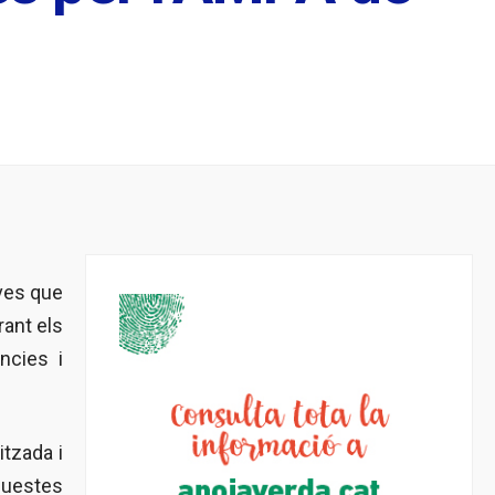
ives que
rant els
ncies i
itzada i
aquestes