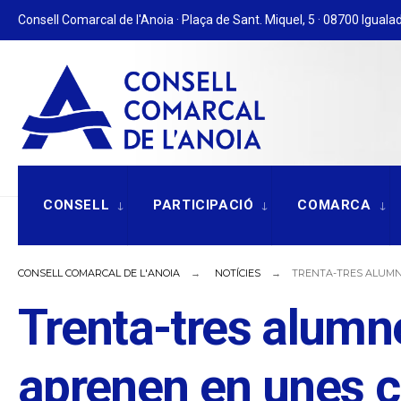
for:
Skip
Consell Comarcal de l'Anoia · Plaça de Sant. Miquel, 5 · 08700 Igualad
to
content
CONSELL
PARTICIPACIÓ
COMARCA
CONSELL COMARCAL DE L'ANOIA
NOTÍCIES
TRENTA-TRES ALUMNE
Trenta-tres alumn
aprenen en unes c