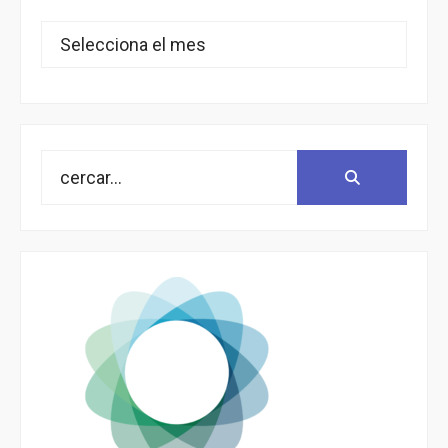
Arxius
Search
Search:
for: