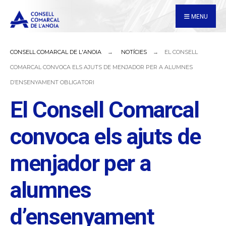
for:
Skip
MENU
to
content
CONSELL COMARCAL DE L'ANOIA
NOTÍCIES
EL CONSELL
COMARCAL CONVOCA ELS AJUTS DE MENJADOR PER A ALUMNES
D’ENSENYAMENT OBLIGATORI
El Consell Comarcal
convoca els ajuts de
menjador per a
alumnes
d’ensenyament