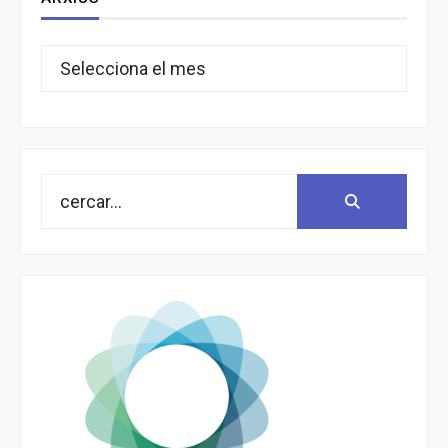
Arxius
Search
Search:
for: