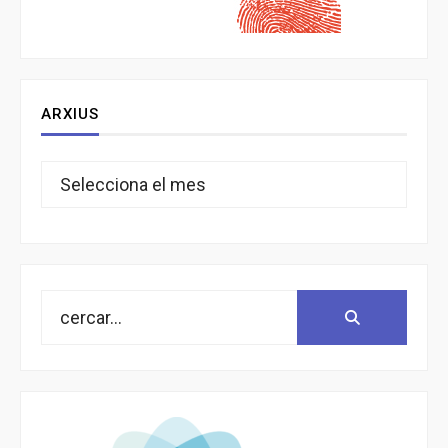
ARXIUS
Arxius
Search
Search:
for: