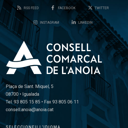
RSS FEED
FACEBOOK
TWITTER
INSTAGRAM
LINKEDIN
Plaça de Sant. Miquel, 5
08700 • Igualada
Tel. 93 805 15 85 • Fax 93 805 06 11
consell.anoia@anoia.cat
SELECCIONEU L’IDIOMA