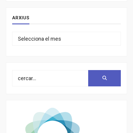
ARXIUS
Arxius
Search
Search:
for: