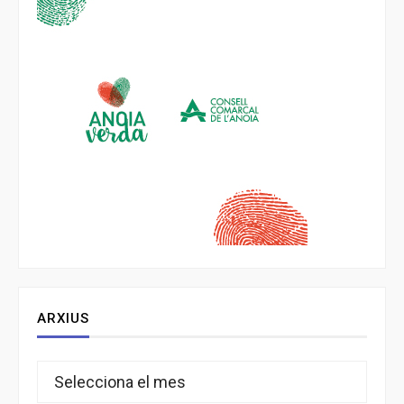
ARXIUS
Arxius