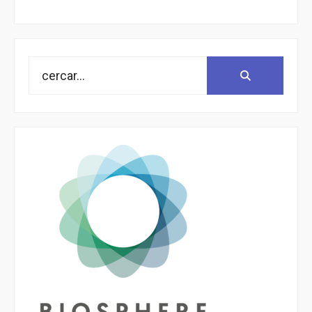
Search
Search:
for: