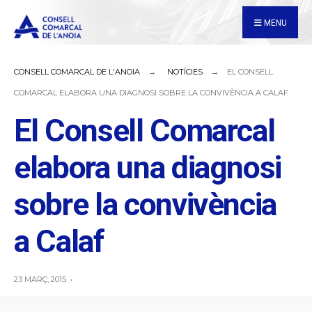
for:
Skip
MENU
to
content
CONSELL COMARCAL DE L'ANOIA
NOTÍCIES
EL CONSELL
COMARCAL ELABORA UNA DIAGNOSI SOBRE LA CONVIVÈNCIA A CALAF
El Consell Comarcal
elabora una diagnosi
sobre la convivència
a Calaf
23 MARÇ, 2015
•