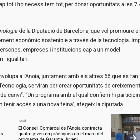
cap tot i ho necessitem tot, per donar oportunitats a les 7
cnologia
de la Diputació de Barcelona, que vol promoure el 
eixement econòmic sostenible a través de la tecnologia. Imp
 persones, empreses i institucions cap a un model
i igualitari.
lupa a l’Anoia, juntament amb els altres 66 que es fan 
i Tecnologia, serviran per crear oportunitats de creixemen
de canvi”. “Un programa amb el qual confiem hi participi
enir accés a una nova feina”, afegeix la diputada.
Next:
El Consell Comarcal de l’Anoia contracta
ns
quatre joves en pràctiques en el marc del
programa de Garantia Juvenil