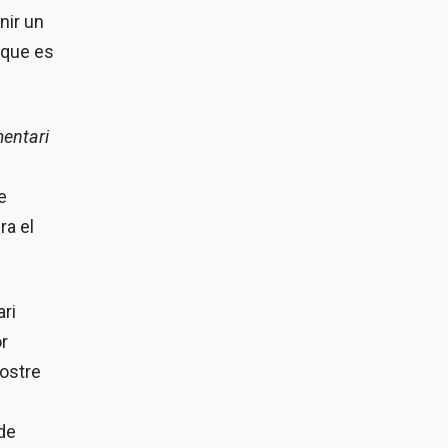
nir un
 que es
mentari
e
ra el
ri
or
nostre
 de