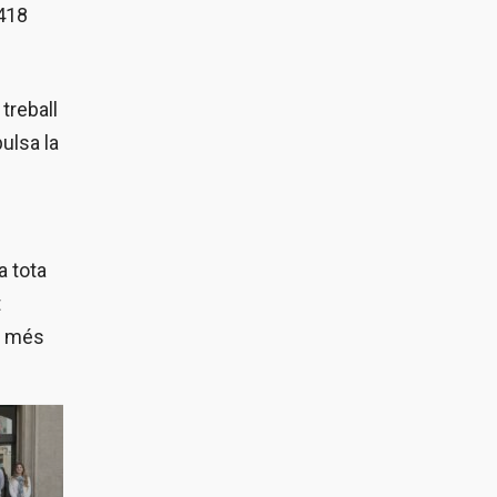
.418
treball
ulsa la
a tota
t
n més