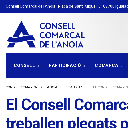
for:
Skip
Consell Comarcal de l'Anoia · Plaça de Sant. Miquel, 5 · 08700 Igualad
to
content
CONSELL
PARTICIPACIÓ
COMARCA
CONSELL COMARCAL DE L'ANOIA
NOTÍCIES
EL CONSELL COMARCA
El Consell Comarca
treballen plegats p