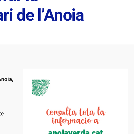
ri de l’Anoia
Anoia,
te