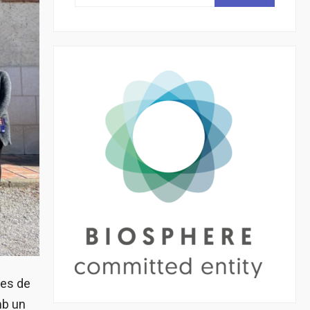
tes de
mb un