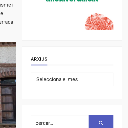
isme i
de
errada
ARXIUS
Arxius
Search
Search:
for: