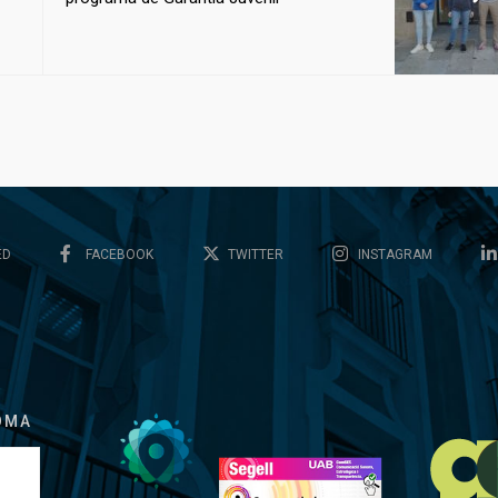
ED
FACEBOOK
TWITTER
INSTAGRAM
OMA