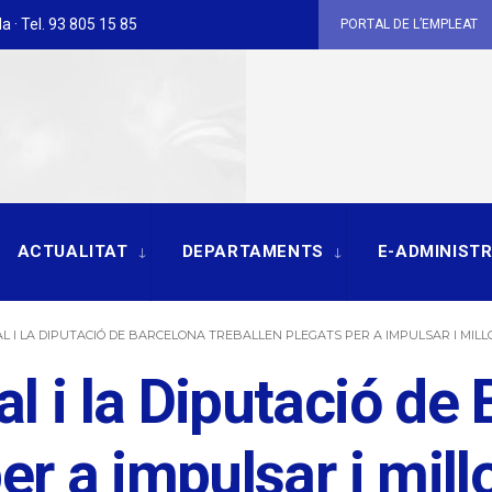
a · Tel. 93 805 15 85
PORTAL DE L’EMPLEAT
ACTUALITAT
DEPARTAMENTS
E-ADMINIST
L I LA DIPUTACIÓ DE BARCELONA TREBALLEN PLEGATS PER A IMPULSAR I MILL
l i la Diputació de
er a impulsar i millo