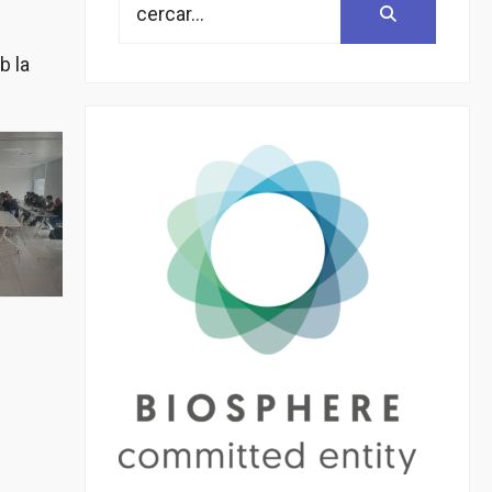
Search:
for:
b la