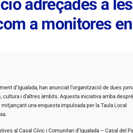
ció adreçades a le
 com a monitores e
ament d'Igualada, han anunciat l'organització de dues jor
, cultura i d’altres àmbits. Aquesta iniciativa arriba despr
als mitjançant una enquesta impulsada per la Taula Local
ia.
ves al Casal Cívic i Comunitari d'Igualada – Casal del P