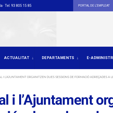
a · Tel. 93 805 15 85
PORTAL DE L’EMPLEAT
ACTUALITAT
DEPARTAMENTS
E-ADMINIST
L I L’AJUNTAMENT ORGANITZEN DUES SESSIONS DE FORMACIÓ ADREÇADES A 
l i l’Ajuntament or