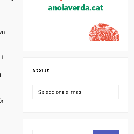
 en
 i
ARXIUS
i
Arxius
són
Search