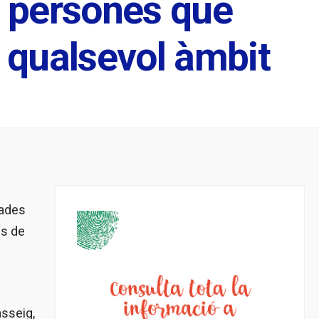
s persones que
n qualsevol àmbit
nades
és de
asseig,