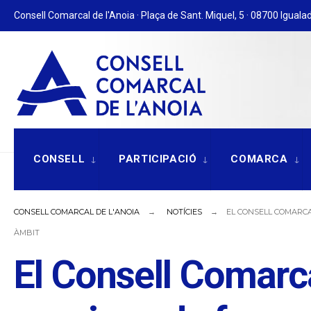
for:
Skip
Consell Comarcal de l'Anoia · Plaça de Sant. Miquel, 5 · 08700 Igualad
to
content
CONSELL
PARTICIPACIÓ
COMARCA
CONSELL COMARCAL DE L'ANOIA
NOTÍCIES
EL CONSELL COMARCA
ÀMBIT
El Consell Comarca