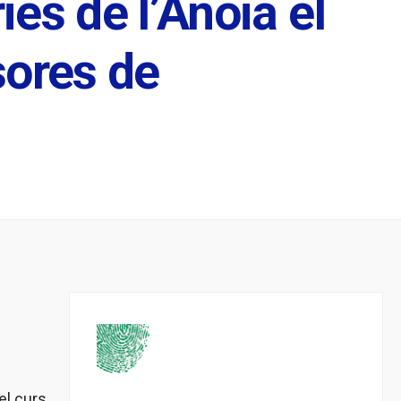
es de l’Anoia el
sores de
el curs