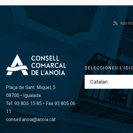
RSS FE
SELECCIONEU L’IDI
Plaça de Sant. Miquel, 5
08700 • Igualada
Tel. 93 805 15 85 • Fax 93 805 06
11
consell.anoia@anoia.cat