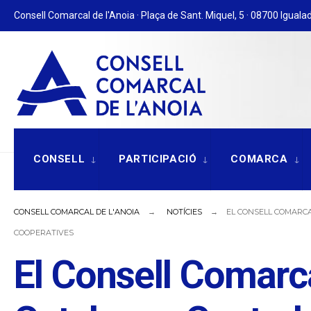
for:
Skip
Consell Comarcal de l'Anoia · Plaça de Sant. Miquel, 5 · 08700 Igualad
to
content
CONSELL
PARTICIPACIÓ
COMARCA
CONSELL COMARCAL DE L'ANOIA
NOTÍCIES
EL CONSELL COMARCA
COOPERATIVES
El Consell Comarca