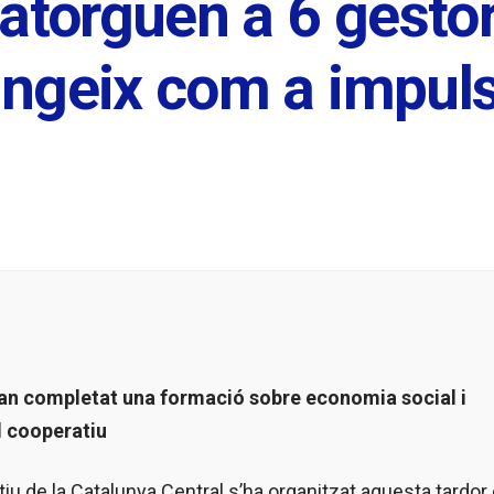
atorguen a 6 gestori
tingeix com a impul
an completat una formació sobre economia social i
 cooperatiu
iu de la Catalunya Central s’ha organitzat aquesta tardor 