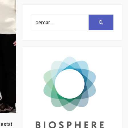
Search
Search:
for:
 estat