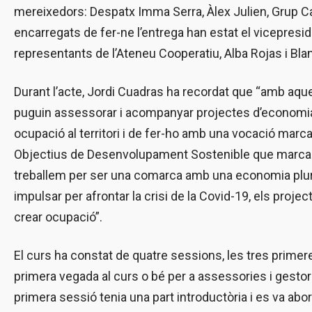
mereixedors: Despatx Imma Serra, Àlex Julien, Grup C
encarregats de fer-ne l’entrega han estat el vicepresid
representants de l’Ateneu Cooperatiu, Alba Rojas i Blan
Durant l’acte, Jordi Cuadras ha recordat que “amb a
puguin assessorar i acompanyar projectes d’economia s
ocupació al territori i de fer-ho amb una vocació marca
Objectius de Desenvolupament Sostenible que marca la
treballem per ser una comarca amb una economia plura
impulsar per afrontar la crisi de la Covid-19, els projec
crear ocupació”.
El curs ha constat de quatre sessions, les tres prime
primera vegada al curs o bé per a assessories i gestorie
primera sessió tenia una part introductòria i es va abor