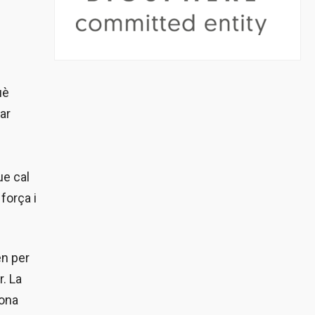
uè
ar
ue cal
 força i
en per
r. La
gona