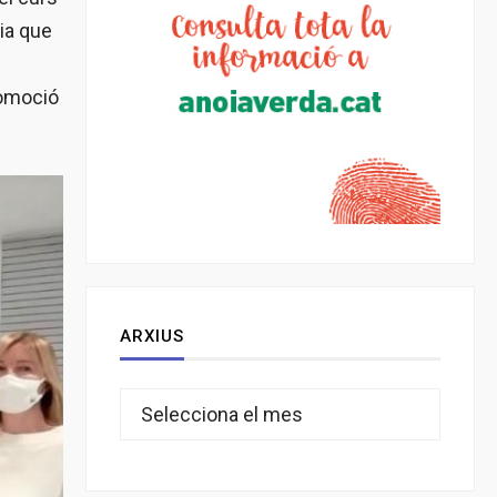
ria que
romoció
ARXIUS
Arxius