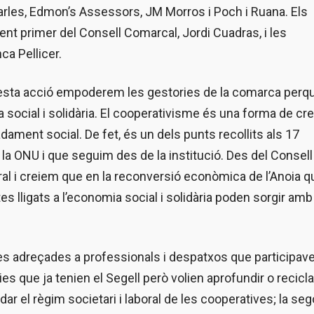
arles, Edmon’s Assessors, JM Morros i Poch i Ruana. Els
ent primer del Consell Comarcal, Jordi Cuadras, i les
ca Pellicer.
questa acció empoderem les gestories de la comarca perq
ocial i solidària. El cooperativisme és una forma de cre
dament social. De fet, és un dels punts recollits als 17
 ONU i que seguim des de la institució. Des del Consell
l i creiem que en la reconversió econòmica de l’Anoia q
tes lligats a l’economia social i solidària poden sorgir amb
res adreçades a professionals i despatxos que participav
s que ja tenien el Segell però volien aprofundir o recicla
dar el règim societari i laboral de les cooperatives; la se