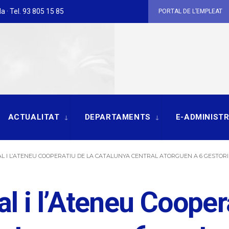
a · Tel. 93 805 15 85
PORTAL DE L’EMPLEAT
ACTUALITAT
DEPARTAMENTS
E-ADMINIST
L I L’ATENEU COOPERATIU DE LA CATALUNYA CENTRAL ATORGUEN A 6 GESTORIES
l i l’Ateneu Coopera