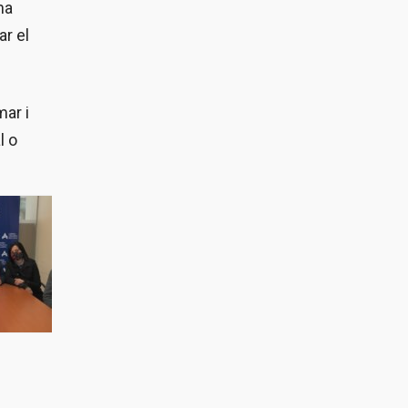
na
ar el
mar i
l o