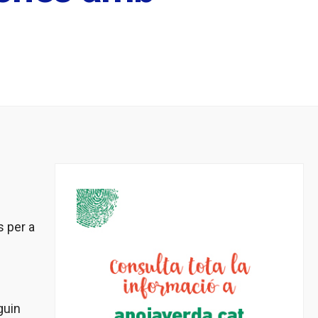
s per a
guin