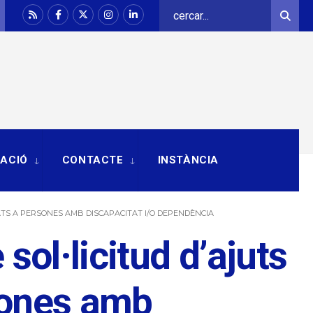
Search
Sear
for:
RACIÓ
CONTACTE
INSTÀNCIA
ATS A PERSONES AMB DISCAPACITAT I/O DEPENDÈNCIA
sol·licitud d’ajuts
sones amb