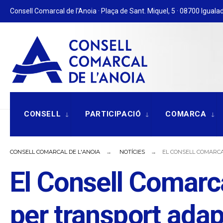
for:
Skip
Consell Comarcal de l'Anoia · Plaça de Sant. Miquel, 5 · 08700 Igualad
to
content
CONSELL
PARTICIPACIÓ
COMARCA
CONSELL COMARCAL DE L'ANOIA
NOTÍCIES
EL CONSELL COMARCA
El Consell Comarcal
per transport ada