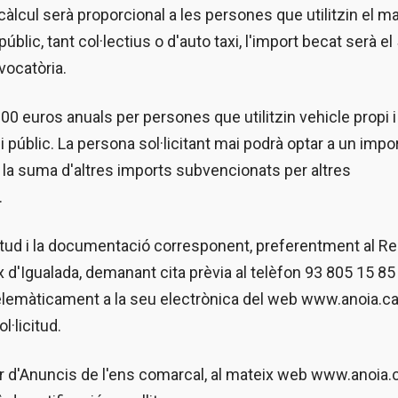
càlcul serà proporcional a les persones que utilitzin el m
úblic, tant col·lectius o d'auto taxi, l'import becat serà e
vocatòria.
00 euros anuals per persones que utilitzin vehicle propi i
 públic. La persona sol·licitant mai podrà optar a un impo
b la suma d'altres imports subvencionats per altres
.
itud i la documentació corresponent, preferentment al Re
 d'Igualada, demanant cita prèvia al telèfon 93 805 15 85
elemàticament a la seu electrònica del web www.anoia.ca
l·licitud.
r d'Anuncis de l'ens comarcal, al mateix web www.anoia.ca