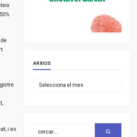
ateix
l 50%
 de
rt
ARXIUS
Arxius
gistre
t,
Search
t, i es
Search:
for: