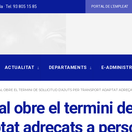
a · Tel. 93 805 15 85
PORTAL DE L’EMPLEAT
ACTUALITAT
DEPARTAMENTS
E-ADMINIST
L OBRE EL TERMINI DE SOL·LICITUD D’AJUTS PER TRANSPORT ADAPTAT ADREÇ
 obre el termini de 
ptat adreçats a per