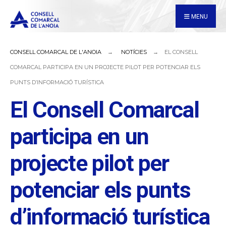
for:
Skip
MENU
to
content
CONSELL COMARCAL DE L'ANOIA
NOTÍCIES
EL CONSELL
COMARCAL PARTICIPA EN UN PROJECTE PILOT PER POTENCIAR ELS
PUNTS D’INFORMACIÓ TURÍSTICA
El Consell Comarcal
participa en un
projecte pilot per
potenciar els punts
d’informació turística