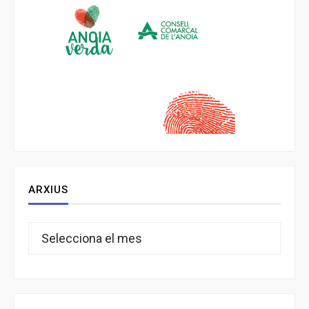
ARXIUS
Arxius