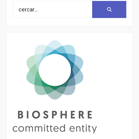
Search
Search:
for: