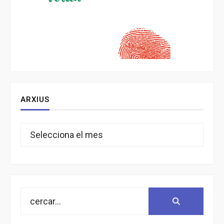
ARXIUS
Arxius
Search
Search:
for: