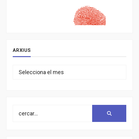
ARXIUS
Arxius
Search
Search:
for: