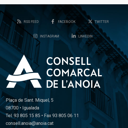
RSS FEED
FACEBOOK
TWITTER
INSTAGRAM
LINKEDIN
Plaça de Sant. Miquel, 5
08700 • Igualada
Tel. 93 805 15 85 • Fax 93 805 06 11
consell.anoia@anoia.cat