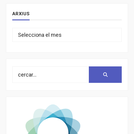
ARXIUS
Arxius
Search
Search:
for: